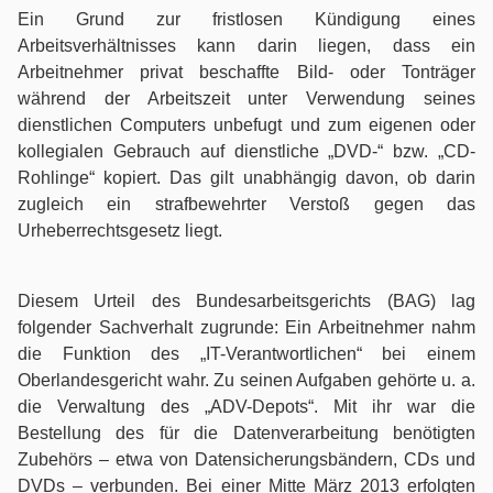
Ein Grund zur fristlosen Kündigung eines
Betäubungsmittelstrafrecht
Arbeitsverhältnisses kann darin liegen, dass ein
Arbeitnehmer privat beschaffte Bild- oder Tonträger
Erbrecht
während der Arbeitszeit unter Verwendung seines
dienstlichen Computers unbefugt und zum eigenen oder
Fahrerlaubnis- / Führerscheinrecht
kollegialen Gebrauch auf dienstliche „DVD-“ bzw. „CD-
Rohlinge“ kopiert. Das gilt unabhängig davon, ob darin
Familienrecht
zugleich ein strafbewehrter Verstoß gegen das
Urheberrechtsgesetz liegt.
Gesellschaftsrecht
Diesem Urteil des Bundesarbeitsgerichts (BAG) lag
Gewerberaummietrecht
folgender Sachverhalt zugrunde: Ein Arbeitnehmer nahm
die Funktion des „IT-Verantwortlichen“ bei einem
Handels- und Vertragsrecht
Oberlandesgericht wahr. Zu seinen Aufgaben gehörte u. a.
die Verwaltung des „ADV-Depots“. Mit ihr war die
Bestellung des für die Datenverarbeitung benötigten
Immobilienrecht
Zubehörs – etwa von Datensicherungsbändern, CDs und
DVDs – verbunden. Bei einer Mitte März 2013 erfolgten