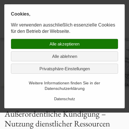
Cookies,
Karaahmetoğlu & Kollegen
Wir verwenden ausschließlich essenzielle Cookies
KANZLEI
RECHTSGEBIETE
KONTAKT
Anwaltskanzlei
für den Betrieb der Webseite.
Alle akzeptieren
Experten im Team
Allgemeines Strafrecht
Kontakt-Formular-gesendet
Alle ablehnen
Strategien zum Erfolg
Allgemeines Zivilrecht
Privatsphäre-Einstellungen
Optimale Betreuung
Arbeitsförderungsrecht
Weitere Informationen finden Sie in der
Datenschutzerklärung
Arbeitsrecht
Datenschutz
Arzthaftungsrecht
Außerordentliche Kündigung –
Nutzung dienstlicher Ressourcen
Baurecht