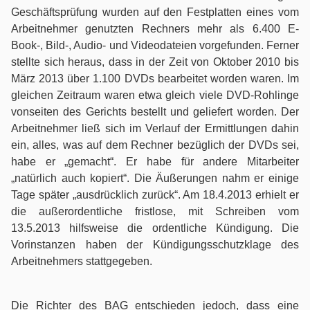
Individualarbeitsrecht
Geschäftsprüfung wurden auf den Festplatten eines vom
Arbeitnehmer genutzten Rechners mehr als 6.400 E-
Internationales Privatrecht
Book-, Bild-, Audio- und Videodateien vorgefunden. Ferner
stellte sich heraus, dass in der Zeit von Oktober 2010 bis
Internationales Wirtschaftsrecht
März 2013 über 1.100 DVDs bearbeitet worden waren. Im
gleichen Zeitraum waren etwa gleich viele DVD-Rohlinge
Jugendstrafrecht
vonseiten des Gerichts bestellt und geliefert worden. Der
Arbeitnehmer ließ sich im Verlauf der Ermittlungen dahin
ein, alles, was auf dem Rechner bezüglich der DVDs sei,
Kaufrecht
habe er „gemacht“. Er habe für andere Mitarbeiter
„natürlich auch kopiert“. Die Äußerungen nahm er einige
Kündigungsschutzrecht
Tage später „ausdrücklich zurück“. Am 18.4.2013 erhielt er
die außerordentliche fristlose, mit Schreiben vom
Maklerrecht
13.5.2013 hilfsweise die ordentliche Kündigung. Die
Vorinstanzen haben der Kündigungsschutzklage des
Medienrecht
Arbeitnehmers stattgegeben.
Mitbestimmungs- / Betriebsverfassungsrecht
Die Richter des BAG entschieden jedoch, dass eine