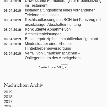
Unwirksame Formulierung zur Erbeinsetzung
08.04.2019
Türkisches Zivilrecht
im Testament
Instandhaltungspflicht eines vorhandenen
08.04.2019
Umgangsrecht / Sorgerecht
Telefonanschlusses
Rechtsauffassung des BGH bei Fahrzeug mit
08.04.2019
unzulässiger Abschalteinrichtung
Unfallrecht
Konkludente Abnahme von
08.04.2019
Architektenleistungen
Bestellerprinzip bei Immobilienkauf geplant
08.04.2019
Unterhaltsrecht
Mindestdauer einer Ehe bei
02.04.2019
Hinterbliebenenversorgung
Urheberrecht
Verfall von Urlaubsansprüchen –
02.04.2019
Obliegenheiten des Arbeitgebers
Verkehrsrecht
Seite 1 von 50
Vermögensauseinandersetzung
Nachrichten Archiv
Werkstatt- und Werkvertragsrecht
2019
2018
2017
Wohnraummietrecht / WEG-Recht
2016