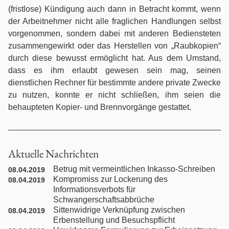
(fristlose) Kündigung auch dann in Betracht kommt, wenn
Nachbarrecht
der Arbeitnehmer nicht alle fraglichen Handlungen selbst
vorgenommen, sondern dabei mit anderen Bediensteten
Nebenklage / Opferrecht
zusammengewirkt oder das Herstellen von „Raubkopien“
durch diese bewusst ermöglicht hat. Aus dem Umstand,
Ordnungswidrigkeiten / Bußgeldrecht
dass es ihm erlaubt gewesen sein mag, seinen
dienstlichen Rechner für bestimmte andere private Zwecke
zu nutzen, konnte er nicht schließen, ihm seien die
Presserecht
behaupteten Kopier- und Brennvorgänge gestattet.
Schadensersatzrecht
Aktuelle Nachrichten
Scheidungsrecht
Betrug mit vermeintlichen Inkasso-Schreiben
08.04.2019
Türkisches Handelsrecht
Kompromiss zur Lockerung des
08.04.2019
Informationsverbots für
Schwangerschaftsabbrüche
Türkisches Wirtschaftsrecht
Sittenwidrige Verknüpfung zwischen
08.04.2019
Erbenstellung und Besuchspflicht