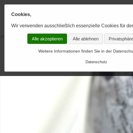
Cookies,
Karaahmetoğlu & Kollegen
Anwaltskanzlei
Wir verwenden ausschließlich essenzielle Cookies für de
KANZLEI
RECHTSGEBIETE
KONTAKT
Alle akzeptieren
Alle ablehnen
Privatsphäre
Experten im Team
Allgemeines Strafrecht
Kontakt-Formular-gesendet
Weitere Informationen finden Sie in der Datenschu
Strategien zum Erfolg
Allgemeines Zivilrecht
Datenschutz
Optimale Betreuung
Arbeitsförderungsrecht
Arbeitsrecht
Arzthaftungsrecht
Baurecht