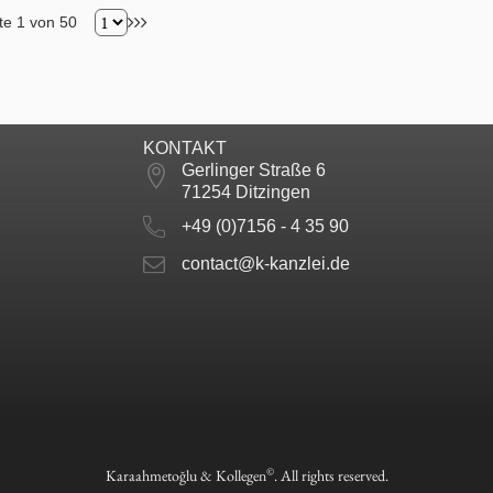
te 1 von 50
KONTAKT
Gerlinger Straße 6
71254 Ditzingen
+49 (0)7156 - 4 35 90
contact@k-kanzlei.de
©
Karaahmetoğlu & Kollegen
. All rights reserved.