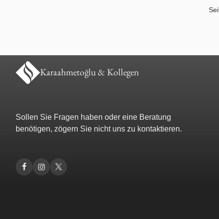
Sei
Nachbarrecht
Nebenklage / Opferrecht
Ordnungswidrigkeiten / Bußgeldrecht
Karaahmetoğlu & Kollegen
Presserecht
Sollen Sie Fragen haben oder eine Beratung
Schadensersatzrecht
benötigen, zögern Sie nicht uns zu kontaktieren.
Scheidungsrecht
Türkisches Handelsrecht
Türkisches Wirtschaftsrecht