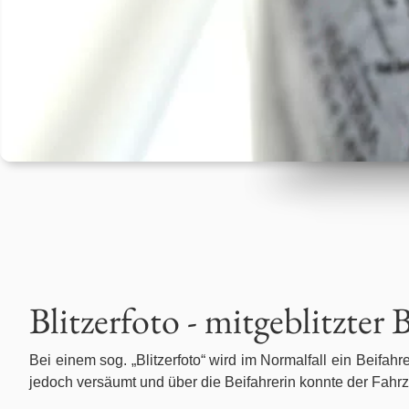
Betäubungsmittelstrafrecht
Erbrecht
Fahrerlaubnis- / Führerscheinrecht
Familienrecht
Gesellschaftsrecht
Gewerberaummietrecht
Blitzerfoto - mitgeblitzter 
Handels- und Vertragsrecht
Bei einem sog. „Blitzerfoto“ wird im Normalfall ein Beifahr
Immobilienrecht
jedoch versäumt und über die Beifahrerin konnte der Fahrz