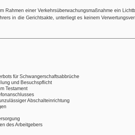
im Rahmen einer Verkehrsüberwachungsmaßnahme ein Lichtbild 
ers in die Gerichtsakte, unterliegt es keinem Verwertungsve
erbots für Schwangerschaftsabbrüche
llung und Besuchspflicht
im Testament
lefonanschlusses
nzulässiger Abschalteinrichtung
gen
ersorgung
en des Arbeitgebers