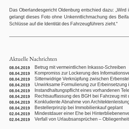
Individualarbeitsrecht
Das Oberlandesgericht Oldenburg entschied dazu: „Wird 
Internationales Privatrecht
gelangt dieses Foto ohne Unkenntlichmachung des Beifahr
Schlüsse auf die Identität des Fahrzeugführers zieht.“
Internationales Wirtschaftsrecht
Jugendstrafrecht
Aktuelle Nachrichten
Kaufrecht
Betrug mit vermeintlichen Inkasso-Schreiben
08.04.2019
Kompromiss zur Lockerung des Informationsv
08.04.2019
Kündigungsschutzrecht
Sittenwidrige Verknüpfung zwischen Erbenste
08.04.2019
Unwirksame Formulierung zur Erbeinsetzung 
08.04.2019
Instandhaltungspflicht eines vorhandenen Te
08.04.2019
Maklerrecht
Rechtsauffassung des BGH bei Fahrzeug mit u
08.04.2019
Konkludente Abnahme von Architektenleistun
08.04.2019
Medienrecht
Bestellerprinzip bei Immobilienkauf geplant
08.04.2019
Mindestdauer einer Ehe bei Hinterbliebenenv
02.04.2019
Verfall von Urlaubsansprüchen – Obliegenheit
02.04.2019
Mitbestimmungs- / Betriebsverfassungsrecht