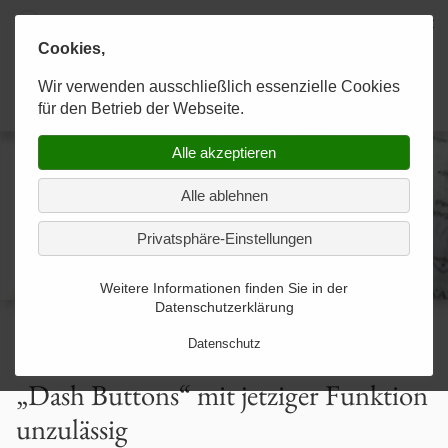
Cookies,
Karaahmetoğlu & Kollegen
Wir verwenden ausschließlich essenzielle Cookies
KANZLEI
RECHTSGEBIETE
KONTAKT
Anwaltskanzlei
für den Betrieb der Webseite.
Alle akzeptieren
Experten im Team
Allgemeines Strafrecht
Kontakt-Formular-gesendet
Alle ablehnen
Strategien zum Erfolg
Allgemeines Zivilrecht
Privatsphäre-Einstellungen
Optimale Betreuung
Arbeitsförderungsrecht
Weitere Informationen finden Sie in der
Datenschutzerklärung
Arbeitsrecht
Datenschutz
Arzthaftungsrecht
„Dash Buttons“ mit jetziger Funktion
unzulässig
Baurecht