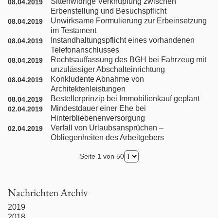
Sittenwidrige Verknüpfung zwischen
08.04.2019
Erbenstellung und Besuchspflicht
Nachbarrecht
Unwirksame Formulierung zur Erbeinsetzung
08.04.2019
im Testament
Instandhaltungspflicht eines vorhandenen
Nebenklage / Opferrecht
08.04.2019
Telefonanschlusses
Rechtsauffassung des BGH bei Fahrzeug mit
08.04.2019
Ordnungswidrigkeiten / Bußgeldrecht
unzulässiger Abschalteinrichtung
Konkludente Abnahme von
08.04.2019
Architektenleistungen
Presserecht
Bestellerprinzip bei Immobilienkauf geplant
08.04.2019
Mindestdauer einer Ehe bei
02.04.2019
Hinterbliebenenversorgung
Schadensersatzrecht
Verfall von Urlaubsansprüchen –
02.04.2019
Obliegenheiten des Arbeitgebers
Scheidungsrecht
Seite 1 von 50
Türkisches Handelsrecht
Nachrichten Archiv
Türkisches Wirtschaftsrecht
2019
2018