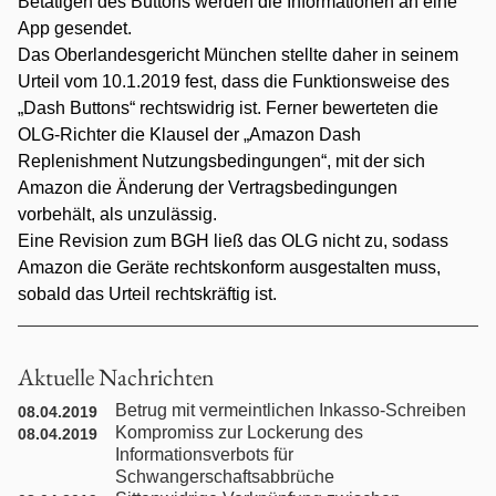
Betätigen des Buttons werden die Informationen an eine
Individualarbeitsrecht
App gesendet.
Das Oberlandesgericht München stellte daher in seinem
Internationales Privatrecht
Urteil vom 10.1.2019 fest, dass die Funktionsweise des
„Dash Buttons“ rechtswidrig ist. Ferner bewerteten die
Internationales Wirtschaftsrecht
OLG-Richter die Klausel der „Amazon Dash
Replenishment Nutzungsbedingungen“, mit der sich
Jugendstrafrecht
Amazon die Änderung der Vertragsbedingungen
vorbehält, als unzulässig.
Kaufrecht
Eine Revision zum BGH ließ das OLG nicht zu, sodass
Amazon die Geräte rechtskonform ausgestalten muss,
sobald das Urteil rechtskräftig ist.
Kündigungsschutzrecht
Maklerrecht
Aktuelle Nachrichten
Betrug mit vermeintlichen Inkasso-Schreiben
08.04.2019
Medienrecht
Kompromiss zur Lockerung des
08.04.2019
Informationsverbots für
Mitbestimmungs- / Betriebsverfassungsrecht
Schwangerschaftsabbrüche