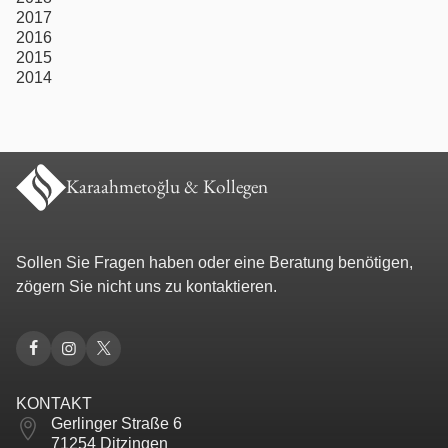
Türkisches Zivilrecht
2017
2016
2015
Umgangsrecht / Sorgerecht
2014
Unfallrecht
Unterhaltsrecht
Karaahmetoğlu & Kollegen
Urheberrecht
Sollen Sie Fragen haben oder eine Beratung benötigen,
Verkehrsrecht
zögern Sie nicht uns zu kontaktieren.
Vermögensauseinandersetzung
Werkstatt- und Werkvertragsrecht
KONTAKT
Gerlinger Straße 6
Wohnraummietrecht / WEG-Recht
71254 Ditzingen