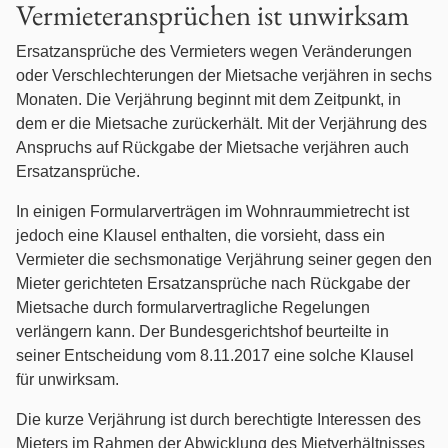
Vermieteransprüchen ist unwirksam
Betäubungsmittelstrafrecht
Ersatzansprüche des Vermieters wegen Veränderungen
oder Verschlechterungen der Mietsache verjähren in sechs
Erbrecht
Monaten. Die Verjährung beginnt mit dem Zeitpunkt, in
dem er die Mietsache zurückerhält. Mit der Verjährung des
Fahrerlaubnis- / Führerscheinrecht
Anspruchs auf Rückgabe der Mietsache verjähren auch
Ersatzansprüche.
Familienrecht
In einigen Formularverträgen im Wohnraummietrecht ist
jedoch eine Klausel enthalten, die vorsieht, dass ein
Gesellschaftsrecht
Vermieter die sechsmonatige Verjährung seiner gegen den
Mieter gerichteten Ersatzansprüche nach Rückgabe der
Gewerberaummietrecht
Mietsache durch formularvertragliche Regelungen
verlängern kann. Der Bundesgerichtshof beurteilte in
Handels- und Vertragsrecht
seiner Entscheidung vom 8.11.2017 eine solche Klausel
für unwirksam.
Immobilienrecht
Die kurze Verjährung ist durch berechtigte Interessen des
Mieters im Rahmen der Abwicklung des Mietverhältnisses