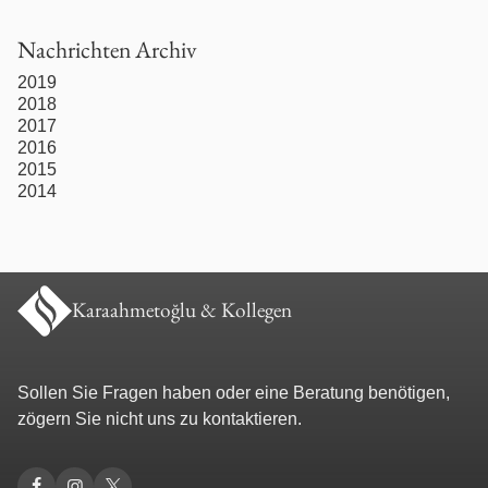
Türkisches Zivilrecht
Nachrichten Archiv
Umgangsrecht / Sorgerecht
2019
2018
Unfallrecht
2017
2016
2015
Unterhaltsrecht
2014
Urheberrecht
Verkehrsrecht
Karaahmetoğlu & Kollegen
Vermögensauseinandersetzung
Sollen Sie Fragen haben oder eine Beratung benötigen,
Werkstatt- und Werkvertragsrecht
zögern Sie nicht uns zu kontaktieren.
Wohnraummietrecht / WEG-Recht