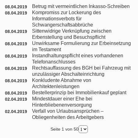
Betrug mit vermeintlichen Inkasso-Schreiben
08.04.2019
Nachbarrecht
Kompromiss zur Lockerung des
08.04.2019
Informationsverbots für
Schwangerschaftsabbrüche
Nebenklage / Opferrecht
Sittenwidrige Verknüpfung zwischen
08.04.2019
Erbenstellung und Besuchspflicht
Ordnungswidrigkeiten / Bußgeldrecht
Unwirksame Formulierung zur Erbeinsetzung
08.04.2019
im Testament
Instandhaltungspflicht eines vorhandenen
08.04.2019
Presserecht
Telefonanschlusses
Rechtsauffassung des BGH bei Fahrzeug mit
08.04.2019
unzulässiger Abschalteinrichtung
Schadensersatzrecht
Konkludente Abnahme von
08.04.2019
Architektenleistungen
Scheidungsrecht
Bestellerprinzip bei Immobilienkauf geplant
08.04.2019
Mindestdauer einer Ehe bei
02.04.2019
Hinterbliebenenversorgung
Türkisches Handelsrecht
Verfall von Urlaubsansprüchen –
02.04.2019
Obliegenheiten des Arbeitgebers
Türkisches Wirtschaftsrecht
Seite 1 von 50