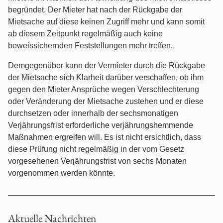
Individualarbeitsrecht
begründet. Der Mieter hat nach der Rückgabe der
Mietsache auf diese keinen Zugriff mehr und kann somit
Internationales Privatrecht
ab diesem Zeitpunkt regelmäßig auch keine
beweissichernden Feststellungen mehr treffen.
Internationales Wirtschaftsrecht
Demgegenüber kann der Vermieter durch die Rückgabe
der Mietsache sich Klarheit darüber verschaffen, ob ihm
Jugendstrafrecht
gegen den Mieter Ansprüche wegen Verschlechterung
oder Veränderung der Mietsache zustehen und er diese
Kaufrecht
durchsetzen oder innerhalb der sechsmonatigen
Verjährungsfrist erforderliche verjährungshemmende
Kündigungsschutzrecht
Maßnahmen ergreifen will. Es ist nicht ersichtlich, dass
diese Prüfung nicht regelmäßig in der vom Gesetz
Maklerrecht
vorgesehenen Verjährungsfrist von sechs Monaten
vorgenommen werden könnte.
Medienrecht
Mitbestimmungs- / Betriebsverfassungsrecht
Aktuelle Nachrichten