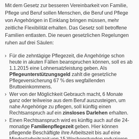
Mit dem Gesetz zur besseren Vereinbarkeit von Familie,
Betäubungsmittelstrafrecht
Pflege und Beruf sollen Menschen, die Beruf und Pflege
von Angehörigen in Einklang bringen müssen, mehr
Erbrecht
zeitliche Flexibilität erhalten. Das Gesetz soll betroffene
Familien entlasten. Die neuen gesetzlichen Regelungen
Fahrerlaubnis- / Führerscheinrecht
ruhen auf drei Säulen:
Für die zehntägige Pflegezeit, die Angehörige schon
Familienrecht
heute in akuten Fällen beanspruchen können, soll es ab
1.1.2015 eine Lohnersatzleistung geben. Als
Gesellschaftsrecht
Pflegeunterstützungsgeld
zahlt die gesetzliche
Pflegeversicherung 67 % des wegfallenden
Bruttoeinkommens.
Gewerberaummietrecht
Wer von der Möglichkeit Gebrauch macht, 6 Monate
ganz oder teilweise aus dem Beruf auszusteigen, um
nahe Angehörige zu pflegen, soll künftig einen
Handels- und Vertragsrecht
Rechtsanspruch auf ein
zinsloses Darlehen
erhalten.
Einen Rechtsanspruch wird es künftig auch auf die 24-
Immobilienrecht
monatige
Familienpflegezeit
geben. Hier können
pflegende Beschäftigte ihre Arbeitszeit bis auf eine
Mindestarbeitszeit von 15 Wochenstunden reduzieren.