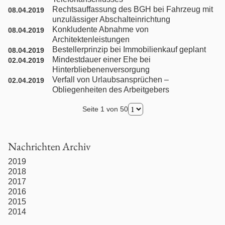
Türkisches Zivilrecht
Rechtsauffassung des BGH bei Fahrzeug mit
08.04.2019
unzulässiger Abschalteinrichtung
Konkludente Abnahme von
Umgangsrecht / Sorgerecht
08.04.2019
Architektenleistungen
Bestellerprinzip bei Immobilienkauf geplant
08.04.2019
Unfallrecht
Mindestdauer einer Ehe bei
02.04.2019
Hinterbliebenenversorgung
Verfall von Urlaubsansprüchen –
02.04.2019
Unterhaltsrecht
Obliegenheiten des Arbeitgebers
Seite 1 von 50
Urheberrecht
Verkehrsrecht
Nachrichten Archiv
2019
Vermögensauseinandersetzung
2018
2017
Werkstatt- und Werkvertragsrecht
2016
2015
2014
Wohnraummietrecht / WEG-Recht