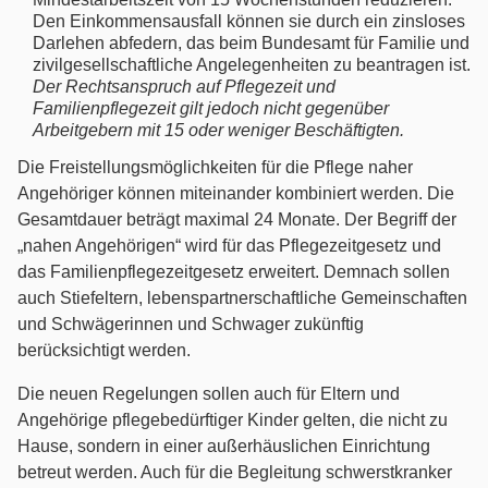
Individualarbeitsrecht
Den Einkommensausfall können sie durch ein zinsloses
Darlehen abfedern, das beim Bundesamt für Familie und
Internationales Privatrecht
zivilgesellschaftliche Angelegenheiten zu beantragen ist.
Der Rechtsanspruch auf Pflegezeit und
Familienpflegezeit gilt jedoch nicht gegenüber
Internationales Wirtschaftsrecht
Arbeitgebern mit 15 oder weniger Beschäftigten.
Die Freistellungsmöglichkeiten für die Pflege naher
Jugendstrafrecht
Angehöriger können miteinander kombiniert werden. Die
Gesamtdauer beträgt maximal 24 Monate. Der Begriff der
Kaufrecht
„nahen Angehörigen“ wird für das Pflegezeitgesetz und
das Familienpflegezeitgesetz erweitert. Demnach sollen
Kündigungsschutzrecht
auch Stiefeltern, lebenspartnerschaftliche Gemeinschaften
und Schwägerinnen und Schwager zukünftig
Maklerrecht
berücksichtigt werden.
Die neuen Regelungen sollen auch für Eltern und
Medienrecht
Angehörige pflegebedürftiger Kinder gelten, die nicht zu
Hause, sondern in einer außerhäuslichen Einrichtung
Mitbestimmungs- / Betriebsverfassungsrecht
betreut werden. Auch für die Begleitung schwerstkranker