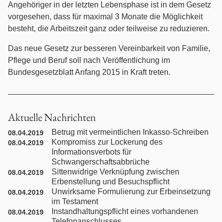
Angehöriger in der letzten Lebensphase ist in dem Gesetz
Nachbarrecht
vorgesehen, dass für maximal 3 Monate die Möglichkeit
besteht, die Arbeitszeit ganz oder teilweise zu reduzieren.
Nebenklage / Opferrecht
Das neue Gesetz zur besseren Vereinbarkeit von Familie,
Pflege und Beruf soll nach Veröffentlichung im
Ordnungswidrigkeiten / Bußgeldrecht
Bundesgesetzblatt Anfang 2015 in Kraft treten.
Presserecht
Aktuelle Nachrichten
Schadensersatzrecht
Betrug mit vermeintlichen Inkasso-Schreiben
08.04.2019
Kompromiss zur Lockerung des
08.04.2019
Scheidungsrecht
Informationsverbots für
Schwangerschaftsabbrüche
Sittenwidrige Verknüpfung zwischen
08.04.2019
Türkisches Handelsrecht
Erbenstellung und Besuchspflicht
Unwirksame Formulierung zur Erbeinsetzung
08.04.2019
Türkisches Wirtschaftsrecht
im Testament
Instandhaltungspflicht eines vorhandenen
08.04.2019
Telefonanschlusses