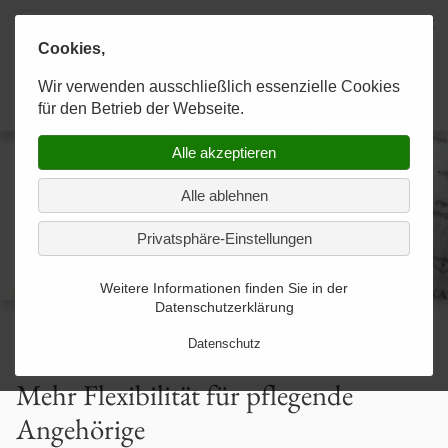
Cookies,
Karaahmetoğlu & Kollegen
Wir verwenden ausschließlich essenzielle Cookies
KANZLEI
RECHTSGEBIETE
KONTAKT
Anwaltskanzlei
für den Betrieb der Webseite.
Alle akzeptieren
Experten im Team
Allgemeines Strafrecht
Kontakt-Formular-gesendet
Alle ablehnen
Strategien zum Erfolg
Allgemeines Zivilrecht
Privatsphäre-Einstellungen
Optimale Betreuung
Arbeitsförderungsrecht
Weitere Informationen finden Sie in der
Datenschutzerklärung
Arbeitsrecht
Datenschutz
Arzthaftungsrecht
Mehr Flexibilität für pflegende
Angehörige
Baurecht