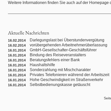
Weitere Informationen finden Sie auch auf der Homepage 
Nachbarrecht
Nebenklage / Opferrecht
Aktuelle Nachrichten
Ordnungswidrigkeiten / Bußgeldrecht
Darlegungslast bei Überstundenvergütung
16.02.2014
vorübergehenden Arbeitnehmerüberlassung
16.02.2014
Presserecht
GmbH-Gesellschafter-Geschäftsführer
16.01.2014
Bindung des Reiseveranstalters
16.01.2014
Beratungsfehlers einer Bank
Schadensersatzrecht
16.01.2014
Haushaltshilfe
16.01.2014
Sonderzahlung mit Mischcharakter
16.01.2014
Scheidungsrecht
Privates Telefonieren während der Arbeitszeit
16.01.2014
Hohe Geschwindigkeit im Straßenverkehr
16.01.2014
Selbstbedienungskasse getäuscht
16.01.2014
Türkisches Handelsrecht
Seit
Türkisches Wirtschaftsrecht