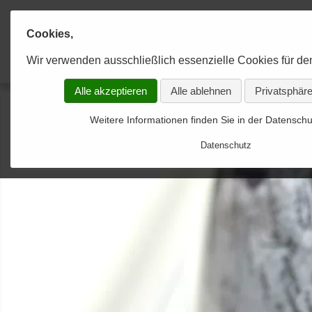
Cookies,
Karaahmetoğlu & Kollegen
Anwaltskanzlei
Wir verwenden ausschließlich essenzielle Cookies für de
KANZLEI
RECHTSGEBIETE
KONTAKT
Alle akzeptieren
Alle ablehnen
Privatsphäre
Experten im Team
Allgemeines Strafrecht
Kontakt-Formular-gesendet
Weitere Informationen finden Sie in der Datenschu
Strategien zum Erfolg
Allgemeines Zivilrecht
Datenschutz
Optimale Betreuung
Arbeitsförderungsrecht
Arbeitsrecht
Arzthaftungsrecht
Baurecht