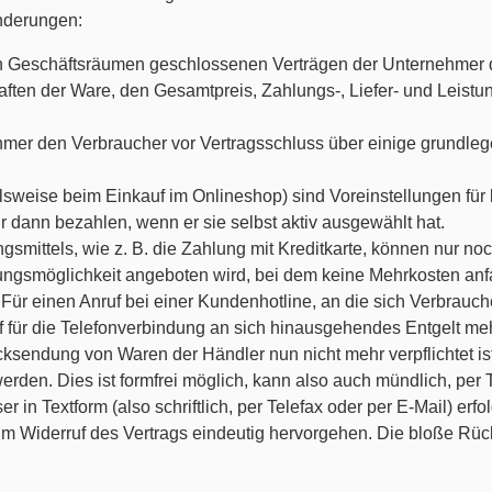
Änderungen:
 Geschäftsräumen geschlossenen Verträgen der Unternehmer den
haften der Ware, den Gesamtpreis, Zahlungs-, Liefer- und Leis
hmer den Verbraucher vor Vertragsschluss über einige grundlege
lsweise beim Einkauf im Onlineshop) sind Voreinstellungen für k
 dann bezahlen, wenn er sie selbst aktiv ausgewählt hat.
smittels, wie z. B. die Zahlung mit Kreditkarte, können nur n
ungsmöglichkeit angeboten wird, bei dem keine Mehrkosten anfa
. Für einen Anruf bei einer Kundenhotline, an die sich Verbrau
f für die Telefonverbindung an sich hinausgehendes Entgelt me
ksendung von Waren der Händler nun nicht mehr verpflichtet is
den. Dies ist formfrei möglich, kann also auch mündlich, per T
er in Textform (also schriftlich, per Telefax oder per E-Mail) 
um Widerruf des Vertrags eindeutig hervorgehen. Die bloße Rück