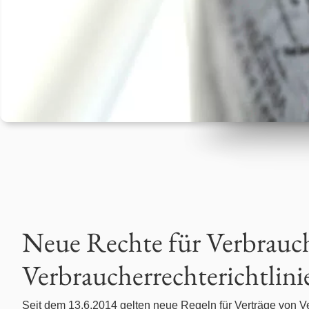
Betäubungsmittelstrafrecht
Erbrecht
Fahrerlaubnis- / Führerscheinrecht
Familienrecht
Gesellschaftsrecht
Gewerberaummietrecht
Neue Rechte für Verbrauch
Handels- und Vertragsrecht
Verbraucherrechterichtlinie
Immobilienrecht
Seit dem 13.6.2014 gelten neue Regeln für Verträge von 