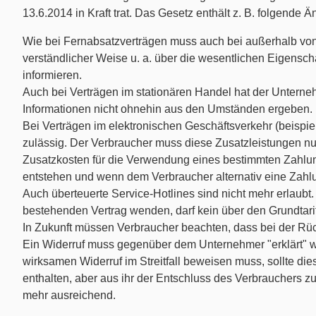
Individualarbeitsrecht
13.6.2014 in Kraft trat. Das Gesetz enthält z. B. folgende 
Internationales Privatrecht
Wie bei Fernabsatzverträgen muss auch bei außerhalb von
verständlicher Weise u. a. über die wesentlichen Eigensc
informieren.
Internationales Wirtschaftsrecht
Auch bei Verträgen im stationären Handel hat der Unterne
Informationen nicht ohnehin aus den Umständen ergeben.
Jugendstrafrecht
Bei Verträgen im elektronischen Geschäftsverkehr (beispie
zulässig. Der Verbraucher muss diese Zusatzleistungen nur
Kaufrecht
Zusatzkosten für die Verwendung eines bestimmten Zahlung
entstehen und wenn dem Verbraucher alternativ eine Zahl
Kündigungsschutzrecht
Auch überteuerte Service-Hotlines sind nicht mehr erlaubt
bestehenden Vertrag wenden, darf kein über den Grundtari
Maklerrecht
In Zukunft müssen Verbraucher beachten, dass bei der Rüc
Ein Widerruf muss gegenüber dem Unternehmer "erklärt" wer
wirksamen Widerruf im Streitfall beweisen muss, sollte dies
Medienrecht
enthalten, aber aus ihr der Entschluss des Verbrauchers z
mehr ausreichend.
Mitbestimmungs- / Betriebsverfassungsrecht