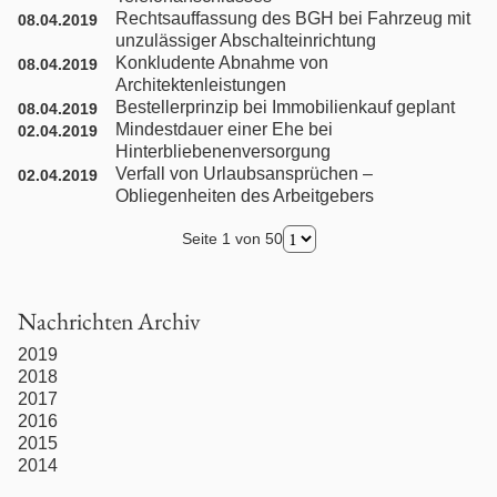
Rechtsauffassung des BGH bei Fahrzeug mit
08.04.2019
Nachbarrecht
unzulässiger Abschalteinrichtung
Konkludente Abnahme von
08.04.2019
Architektenleistungen
Nebenklage / Opferrecht
Bestellerprinzip bei Immobilienkauf geplant
08.04.2019
Mindestdauer einer Ehe bei
02.04.2019
Hinterbliebenenversorgung
Ordnungswidrigkeiten / Bußgeldrecht
Verfall von Urlaubsansprüchen –
02.04.2019
Obliegenheiten des Arbeitgebers
Presserecht
Seite 1 von 50
Schadensersatzrecht
Nachrichten Archiv
Scheidungsrecht
2019
2018
Türkisches Handelsrecht
2017
2016
2015
Türkisches Wirtschaftsrecht
2014