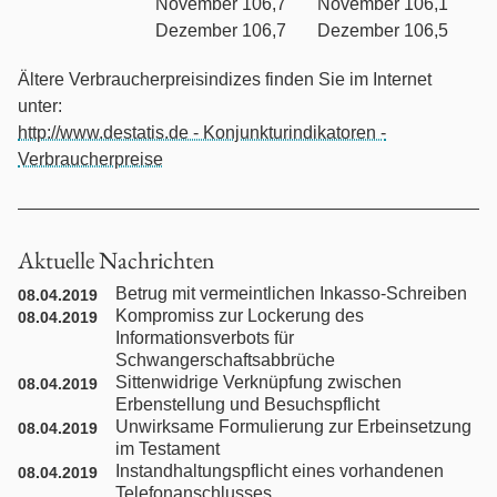
Individualarbeitsrecht
November 106,7
November 106,1
Dezember 106,7
Dezember 106,5
Internationales Privatrecht
Ältere Verbraucherpreisindizes finden Sie im Internet
unter:
Internationales Wirtschaftsrecht
http://www.destatis.de - Konjunkturindikatoren -
Verbraucherpreise
Jugendstrafrecht
Kaufrecht
Aktuelle Nachrichten
Betrug mit vermeintlichen Inkasso-Schreiben
08.04.2019
Kündigungsschutzrecht
Kompromiss zur Lockerung des
08.04.2019
Informationsverbots für
Maklerrecht
Schwangerschaftsabbrüche
Sittenwidrige Verknüpfung zwischen
08.04.2019
Erbenstellung und Besuchspflicht
Medienrecht
Unwirksame Formulierung zur Erbeinsetzung
08.04.2019
im Testament
Instandhaltungspflicht eines vorhandenen
Mitbestimmungs- / Betriebsverfassungsrecht
08.04.2019
Telefonanschlusses