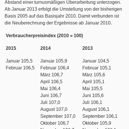
Abstand einer turnusmäßigen Überarbeitung unterzogen.
Betäubungsmittelstrafrecht
Ab Januar 2013 erfolgt die Umstellung von der bisherigen
Basis 2005 auf das Basisjahr 2010. Damit verbunden ist
Erbrecht
die Neuberechnung der Ergebnisse ab Januar 2010.
Verbraucherpreisindex (2010 = 100)
Fahrerlaubnis- / Führerscheinrecht
2015
2014
2013
Familienrecht
Januar 105,5
Januar 105,9
Januar 104,5
Februar 106,5
Februar 106,4
Februar 105,1
Gesellschaftsrecht
März 106,7
März 105,6
April 106,5
April 105,1
Gewerberaummietrecht
Mai 106,4
Mai 105,5
Juni 106,7
Juni 105,6
Handels- und Vertragsrecht
Juli 107,0
Juli 106,1
August 107,0
August 106,1
Immobilienrecht
September 107,0
September 106,1
Oktober 106,7
Oktober 105,9