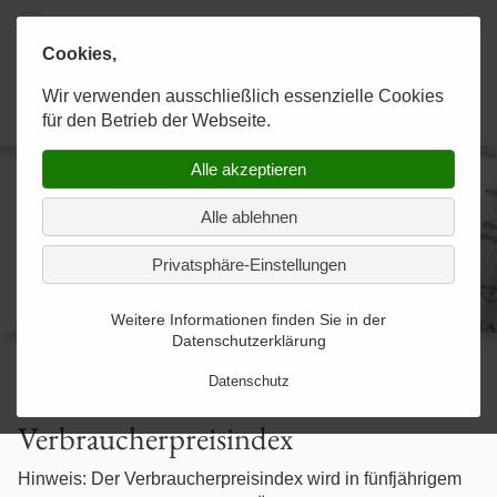
Cookies,
Karaahmetoğlu & Kollegen
Wir verwenden ausschließlich essenzielle Cookies
KANZLEI
RECHTSGEBIETE
KONTAKT
Anwaltskanzlei
für den Betrieb der Webseite.
Alle akzeptieren
Experten im Team
Allgemeines Strafrecht
Kontakt-Formular-gesendet
Alle ablehnen
Strategien zum Erfolg
Allgemeines Zivilrecht
Privatsphäre-Einstellungen
Optimale Betreuung
Arbeitsförderungsrecht
Weitere Informationen finden Sie in der
Datenschutzerklärung
Arbeitsrecht
Datenschutz
Arzthaftungsrecht
Verbraucherpreisindex
Baurecht
Hinweis: Der Verbraucherpreisindex wird in fünfjährigem