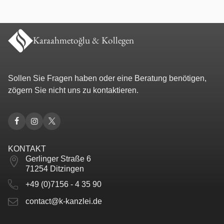
Türkisches Zivilrecht
Umgangsrecht / Sorgerecht
Karaahmetoğlu & Kollegen
Unfallrecht
Sollen Sie Fragen haben oder eine Beratung benötigen,
Unterhaltsrecht
zögern Sie nicht uns zu kontaktieren.
Urheberrecht
Verkehrsrecht
KONTAKT
Gerlinger Straße 6
Vermögensauseinandersetzung
71254 Ditzingen
+49 (0)7156 - 4 35 90
Werkstatt- und Werkvertragsrecht
contact@k-kanzlei.de
Wohnraummietrecht / WEG-Recht