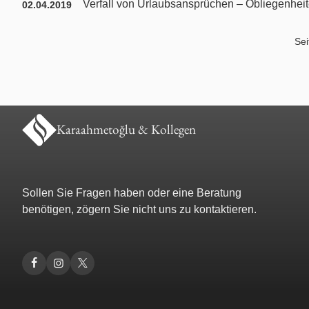
Verfall von Urlaubsansprüchen – Obliegenheit
02.04.2019
Nachbarrecht
Sei
Nebenklage / Opferrecht
Ordnungswidrigkeiten / Bußgeldrecht
Karaahmetoğlu & Kollegen
Presserecht
Schadensersatzrecht
Sollen Sie Fragen haben oder eine Beratung
Scheidungsrecht
benötigen, zögern Sie nicht uns zu kontaktieren.
Türkisches Handelsrecht
Türkisches Wirtschaftsrecht