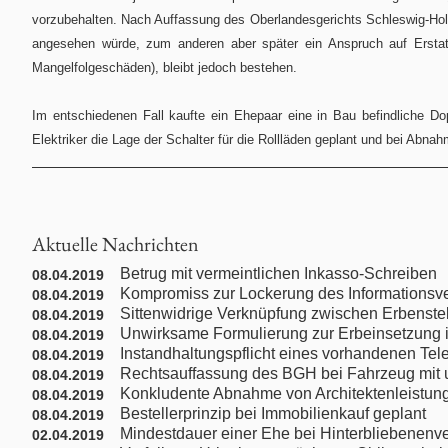
Individualarbeitsrecht
vorzubehalten. Nach Auffassung des Oberlandesgerichts Schleswig-Hol
angesehen würde, zum anderen aber später ein Anspruch auf Erstatt
Internationales Privatrecht
Mangelfolgeschäden), bleibt jedoch bestehen.
Internationales Wirtschaftsrecht
Im entschiedenen Fall kaufte ein Ehepaar eine in Bau befindliche D
Elektriker die Lage der Schalter für die Rollläden geplant und bei Abna
Jugendstrafrecht
Kaufrecht
Aktuelle Nachrichten
Kündigungsschutzrecht
Betrug mit vermeintlichen Inkasso-Schreiben
08.04.2019
Kompromiss zur Lockerung des Informationsv
08.04.2019
Sittenwidrige Verknüpfung zwischen Erbenste
08.04.2019
Maklerrecht
Unwirksame Formulierung zur Erbeinsetzung 
08.04.2019
Instandhaltungspflicht eines vorhandenen Te
08.04.2019
Medienrecht
Rechtsauffassung des BGH bei Fahrzeug mit u
08.04.2019
Konkludente Abnahme von Architektenleistun
08.04.2019
Bestellerprinzip bei Immobilienkauf geplant
08.04.2019
Mitbestimmungs- / Betriebsverfassungsrecht
Mindestdauer einer Ehe bei Hinterbliebenenv
02.04.2019