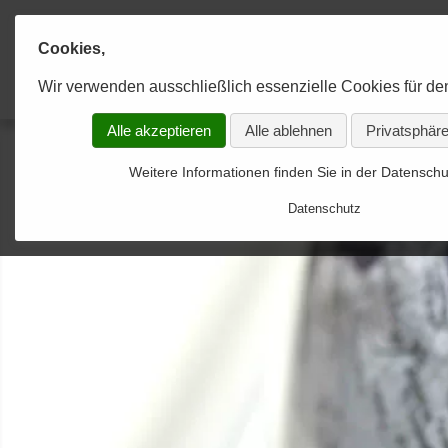
Cookies,
Karaahmetoğlu & Kollegen
Anwaltskanzlei
Wir verwenden ausschließlich essenzielle Cookies für de
KANZLEI
RECHTSGEBIETE
KONTAKT
Alle akzeptieren
Alle ablehnen
Privatsphäre
Experten im Team
Allgemeines Strafrecht
Kontakt-Formular-gesendet
Weitere Informationen finden Sie in der Datenschu
Strategien zum Erfolg
Allgemeines Zivilrecht
Datenschutz
Optimale Betreuung
Arbeitsförderungsrecht
Arbeitsrecht
Arzthaftungsrecht
Baurecht