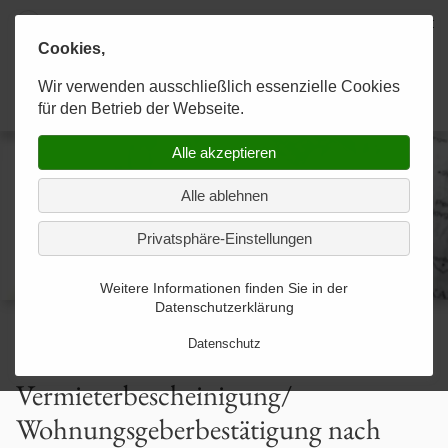
Cookies,
Karaahmetoğlu & Kollegen
Wir verwenden ausschließlich essenzielle Cookies
KANZLEI
RECHTSGEBIETE
KONTAKT
Anwaltskanzlei
für den Betrieb der Webseite.
Alle akzeptieren
Experten im Team
Allgemeines Strafrecht
Kontakt-Formular-gesendet
Alle ablehnen
Strategien zum Erfolg
Allgemeines Zivilrecht
Privatsphäre-Einstellungen
Optimale Betreuung
Arbeitsförderungsrecht
Weitere Informationen finden Sie in der
Datenschutzerklärung
Arbeitsrecht
Datenschutz
Arzthaftungsrecht
Vermieterbescheinigung/
Wohnungsgeberbestätigung nach
Baurecht