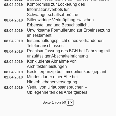
Kompromiss zur Lockerung des
08.04.2019
Nachbarrecht
Informationsverbots für
Schwangerschaftsabbrüche
Sittenwidrige Verknüpfung zwischen
08.04.2019
Nebenklage / Opferrecht
Erbenstellung und Besuchspflicht
Unwirksame Formulierung zur Erbeinsetzung
08.04.2019
im Testament
Ordnungswidrigkeiten / Bußgeldrecht
Instandhaltungspflicht eines vorhandenen
08.04.2019
Telefonanschlusses
Presserecht
Rechtsauffassung des BGH bei Fahrzeug mit
08.04.2019
unzulässiger Abschalteinrichtung
Konkludente Abnahme von
08.04.2019
Schadensersatzrecht
Architektenleistungen
Bestellerprinzip bei Immobilienkauf geplant
08.04.2019
Scheidungsrecht
Mindestdauer einer Ehe bei
02.04.2019
Hinterbliebenenversorgung
Verfall von Urlaubsansprüchen –
02.04.2019
Türkisches Handelsrecht
Obliegenheiten des Arbeitgebers
Seite 1 von 50
Türkisches Wirtschaftsrecht