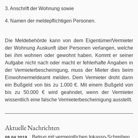
Individualarbeitsrecht
3. Anschrift der Wohnung sowie
Internationales Privatrecht
4. Namen der meldepflichtigen Personen.
Internationales Wirtschaftsrecht
Die Meldebehörde kann von dem Eigentümer/Vermieter
der Wohnung Auskunft über Personen verlangen, welche
Jugendstrafrecht
bei ihm wohnen oder gewohnt haben. Kommt er seiner
Aufgabe nicht nach oder macht er fehlerhafte Angaben in
Kaufrecht
der Vermieterbescheinigung, muss der Mieter dies beim
Einwohnermeldeamt melden. Dem Vermieter droht dann
Kündigungsschutzrecht
ein Bußgeld von bis zu 1.000 €. Mit einem Bußgeld von
bis zu 50.000 € wird geahndet, wenn der Vermieter
Maklerrecht
wissentlich eine falsche Vermieterbescheinigung ausstellt.
Medienrecht
Aktuelle Nachrichten
Mitbestimmungs- / Betriebsverfassungsrecht
Betrug mit vermeintlichen Inkasso-Schreiben
08.04.2019