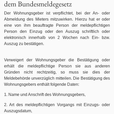
dem Bundesmeldegesetz
Betäubungsmittelstrafrecht
Der Wohnungsgeber ist verpflichtet, bei der An- oder
Abmeldung des Mieters mitzuwirken. Hierzu hat er oder
Erbrecht
eine von ihm beauftragte Person der meldepflichtigen
Person den Einzug oder den Auszug schriftlich oder
Fahrerlaubnis- / Führerscheinrecht
elektronisch innerhalb von 2 Wochen nach Ein- bzw.
Auszug zu bestätigen.
Familienrecht
Verweigert der Wohnungsgeber die Bestätigung oder
Gesellschaftsrecht
erhält die meldepflichtige Person sie aus anderen
Gründen nicht rechtzeitig, so muss sie dies der
Gewerberaummietrecht
Meldebehörde unverzüglich mitteilen. Die Bestätigung des
Wohnungsgebers enthält folgende Daten:
Handels- und Vertragsrecht
1. Name und Anschrift des Wohnungsgebers,
Immobilienrecht
2. Art des meldepflichtigen Vorgangs mit Einzugs- oder
Auszugsdatum,